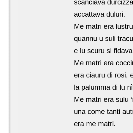
scanciàva durcizza
accattava duluri.
Me matri era lustru
quannu u suli trac
e lu scuru si fidava
Me matri era cocci
era ciauru di rosi,
la palumma di lu n
Me matri era sulu ‘
una come tanti autr
era me matri.