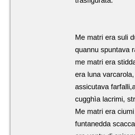
trasfigurata.
Me matri era suli 
quannu spuntava ra
me matri era stidda
era luna varcarola
assicutava farfall
cugghìa lacrimi, str
Me matri era ciumi 
funtanedda scacca