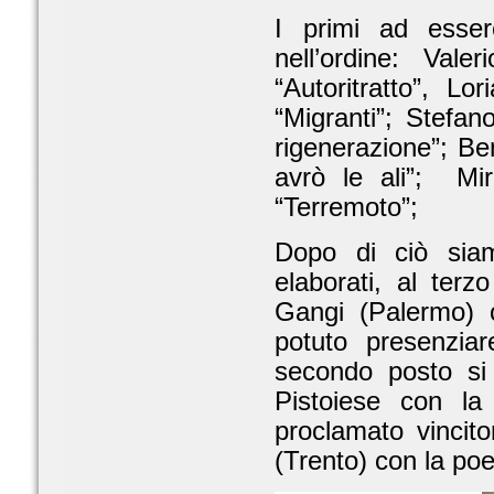
I primi ad esser
nell’ordine: Va
“Autoritratto”, L
“Migranti”; Stefa
rigenerazione”; B
avrò le ali”; Mi
“Terremoto”;
Dopo di ciò siam
elaborati, al terz
Gangi (Palermo) 
potuto presenziar
secondo posto si
Pistoiese con la
proclamato vincit
(Trento) con la po