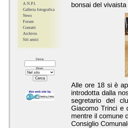
bonsai del vivaist
A.N.P.I.
Galleria fotografica
News
Forum
Contatti
Archivio
Siti amici
Cerca:
Dove:
Alle ore 18 si è a
introdotta dalla n
this web site by
segretario del cl
Giacomo Trinci e d
mentre il comune d
Consiglio Comunal