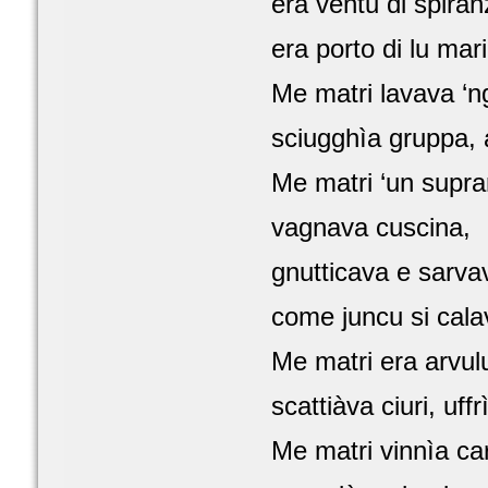
era ventu di spira
era porto di lu mari
Me matri lavava ‘ng
sciugghìa gruppa, ar
Me matri ‘un supra
vagnava cuscina,
gnutticava e sarva
come juncu si calav
Me matri era arvulu 
scattiàva ciuri, uffr
Me matri vinnìa ca