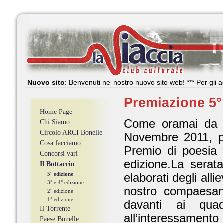
Nuovo sito
: Benvenuti nel nostro nuovo sito web! *** Per gli aggi
Premiazione 5° 
Home Page
Come oramai da tr
Chi Siamo
Circolo ARCI Bonelle
Novembre 2011, pr
Cosa facciamo
Premio di poesia “
Concorsi vari
edizione.La serat
Il Bottaccio
5° edizione
elaborati degli alli
3° e 4° edizione
nostro compaesano
2° edizione
1° edizione
davanti ai quad
Il Torrente
all’interessamento
Paese Bonelle