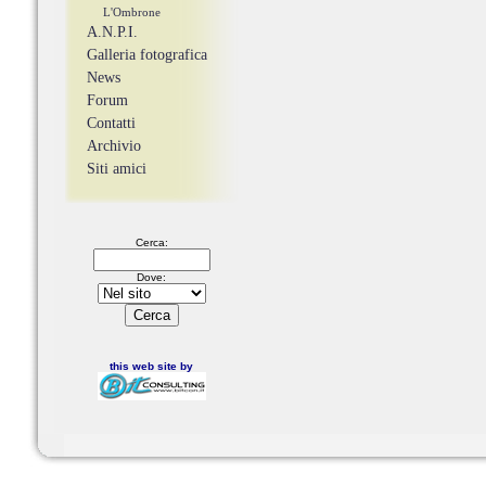
L'Ombrone
A.N.P.I.
Galleria fotografica
News
Forum
Contatti
Archivio
Siti amici
Cerca:
Dove:
this web site by