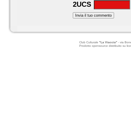
2UCS
Club Culturale
"La Viaccia"
- via Bone
Prodotto opensource distribuito su 